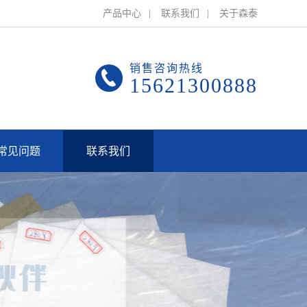
产品中心
|
联系我们
|
关于森泰
销售咨询热线
15621300888
常见问题
联系我们