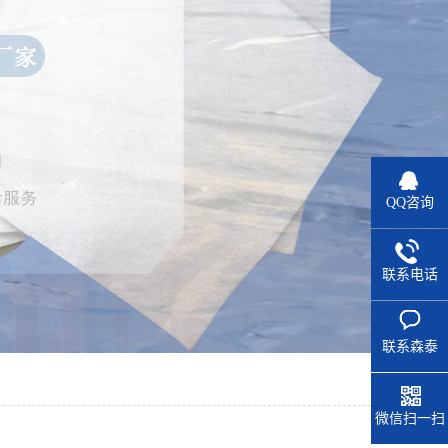
QQ咨询
联系电话
联系森泰
微信扫一扫