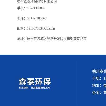
德州森泰环保科技有限公司
手机：15621300888
电话：0534-8285863
邮箱：191057333@qq.com
址址：德州市陵城区经济开发区迎宾街南首路东
德州森
手机：156
地址：
备案：
鲁