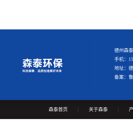
德州森
手机：156
地址：
备案：
鲁
森泰首页
|
关于森泰
|