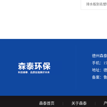
排水板别名塑料··
德州森
手机：156
地址：
备案：
鲁
森泰首页
|
关于森泰
|